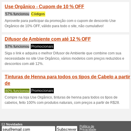
Descontos e promoç
Frete Grátis UseOrgâ
50% funcionou
Promocionai
Compre seus produtos com cert
em animais no site da Use O
é GRÁTIS!