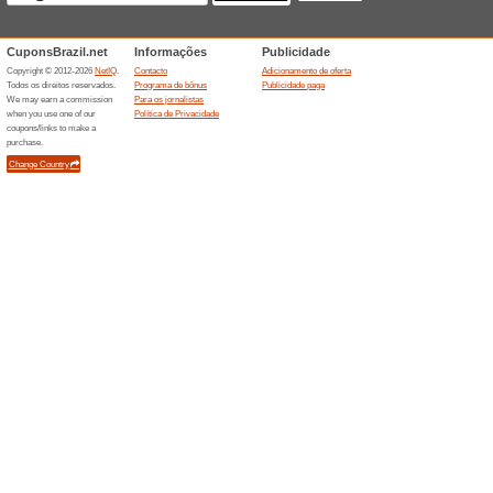
Cupom Use Orgânico:
100% funcionou
Códigos
Cupom Use Orgânico: 10 % de
Insira o cupom ao finalizar a 
Cupom de 10 % de de
100% funcionou
Códigos