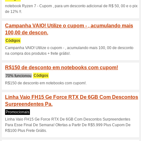
/www.br.vaio.com/334
33% funcionou
Códigos
Válido para os seguintes itens
/www.br.vaio.com/3341013 htt
/www.br.vaio.com/3341746.
Notebook Vaio Fe15 
Ram 512 Gb Ssd 15.