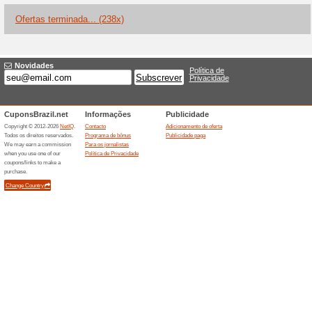
Office 365 por apenas R$ 99 
Dia Das Mães - Seleç
Plus Cupom R$100.
Códigos
Dia Das Mães - Seleção De 
Off Cupom .