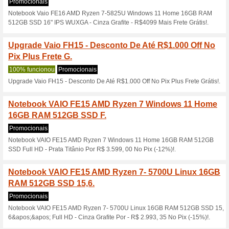
com até 35 % de de.
Códigos
SEMANA BLACK FRIDAY - Conf
desconto plus R$100, 00 OFF 
Office 365 por apena
novo
Códigos