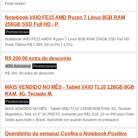
No Pix Plus R$100, 00 Off C
Notebook VAIO FH15 I
GeForce RTX 3050 .
Códigos
Notebook VAIO FH15 Intel Co
RAM 1TB SSD 15.6"FullHD - C
Cupom.