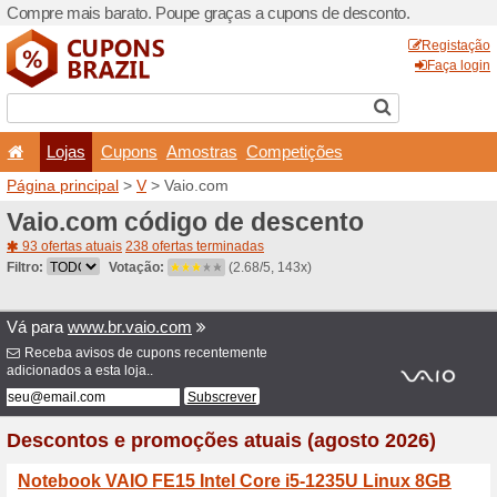
Compre mais barato. Poupe
Lojas
Cupons
Amo
Página principal
>
V
> Vaio