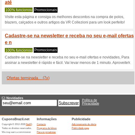
Vrcollezioni.co
2 ofertas atuais
7 ofertas ter
Filtro:
Votação:
Vá para
www.vrcollezioni.
Receba avisos de cupons r
adicionados a esta loja..
S