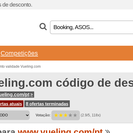
 de desconto.
Competições
nto validade Vueling.com
eling.com código de de
eling.com/pt
rtas atuais
8 ofertas terminadas
Votação:
(2.9/5, 118x)
para
www.vueling.com/pt