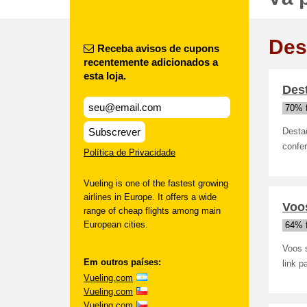
Des
Receba avisos de cupons
recentemente adicionados a
esta loja.
Dest
70% 
Subscrever
Destaq
confer
Política de Privacidade
Vueling is one of the fastest growing
airlines in Europe. It offers a wide
Voos
range of cheap flights among main
European cities.
64% 
Voos s
Em outros países:
link p
Vueling.com
Vueling.com
Vueling.com