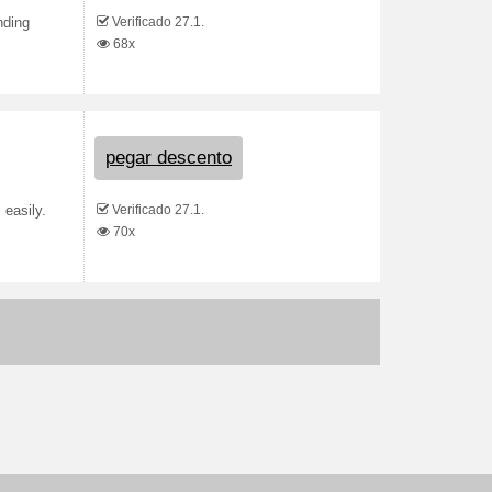
Verificado 27.1.
nding
68x
pegar descento
Verificado 27.1.
 easily.
70x