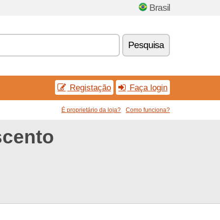
Brasil
Pesquisa
Registação
Faça login
É proprietário da loja?
Como funciona?
scento