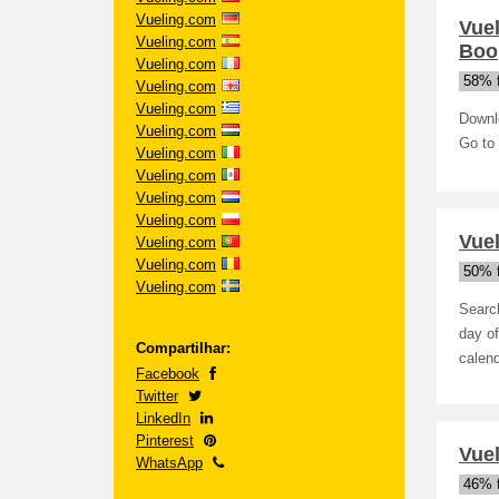
Vueling.com
Vue
Vueling.com
Boo
Vueling.com
58% 
Vueling.com
Vueling.com
Downlo
Vueling.com
Go to 
Vueling.com
Vueling.com
Vueling.com
Vueling.com
Vuel
Vueling.com
Vueling.com
50% 
Vueling.com
Search
day of
Compartilhar:
calend
Facebook
Twitter
LinkedIn
Pinterest
Vuel
WhatsApp
46% 