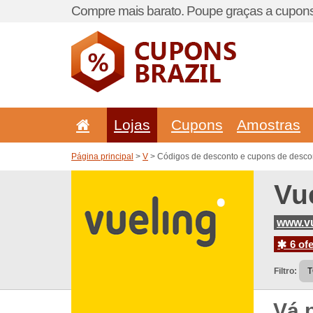
Compre mais barato. Poupe graças a cupons
Lojas
Cupons
Amostras
Página principal
>
V
> Códigos de desconto e cupons de desco
Vu
www.vu
6 ofe
Filtro:
Vá 