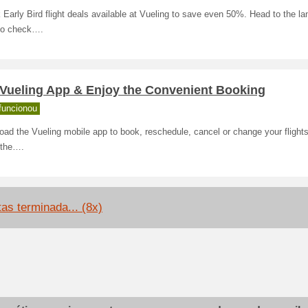
Early Bird flight deals available at Vueling to save even 50%. Head to the la
to check….
 Vueling App & Enjoy the Convenient Booking
funcionou
ad the Vueling mobile app to book, reschedule, cancel or change your flights
 the….
tas terminada... (8x)