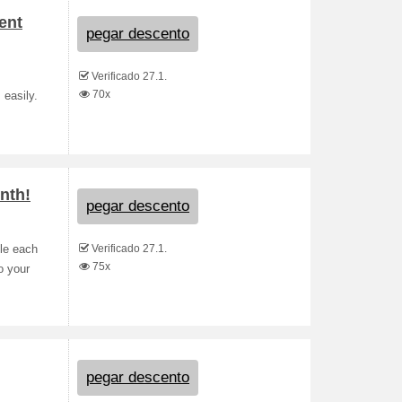
ent
pegar descento
Verificado 27.1.
70x
 easily.
nth!
pegar descento
Verificado 27.1.
ble each
75x
o your
pegar descento