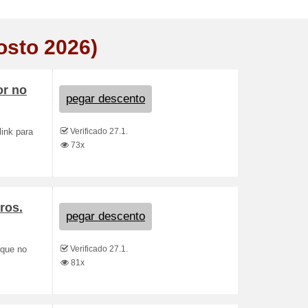
osto 2026)
or no
pegar descento
Verificado 27.1.
link para
73x
ros.
pegar descento
Verificado 27.1.
ique no
81x