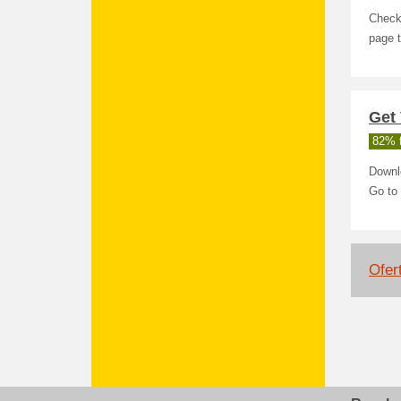
Check 
page 
Get
82% 
Downlo
Go to
Ofer