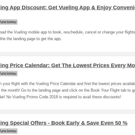
ling App Discount: Get Vueling App & Enjoy Conveni
funcionou
ad the Vueling mobile app to book, reschedule, cancel or change your flights
the the landing page to get the app.
ing Price Calendar: Get The Lowest Prices Every Mo
funcionou
 your flight with the Vueling Price Calendar and find the lowest prices availa
 the month! Go to the landing page and click on the Book Your Flight tab to g
ar! No Vueling Promo Code 2018 is required to avail these discounts!
ing Special Offers - Book Early & Save Even 50 %
funcionou