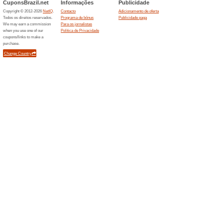
Cupom de desconto 
primeira compra
100% funcionou
Promociona
Cadastre no site para recebe
ganhar 10 % na sua primeira
R$100,00.