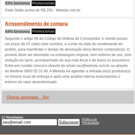
Weleda.com.br
2 ofertas atuais
6 ofertas ter
Filtro:
Votação:
Vá para
www.weleda.com.
Receba avisos de cupons r
adicionados a esta loja..
S