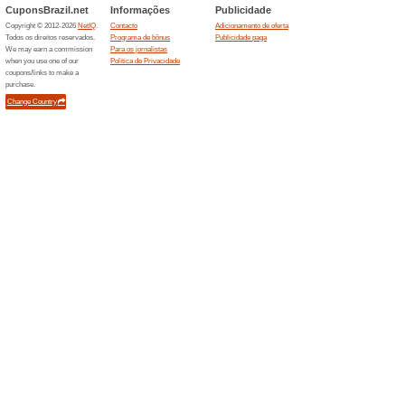
Descontos e promoç
Frete Grátis
63% funcionou
Promocionai
Frete Grátis acima de R$ 250
Arrependimento de 