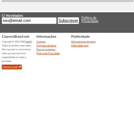
Descontos e promoç
Blitz Buy com descon
100% funcionou
Promociona
A Wish e conhecida pelo recu
pode liberar descontos adicio
por usuario, app, pais e estoq
pagamento.