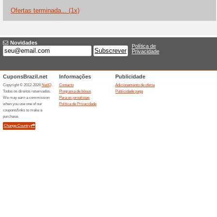
Descontos e promoç
Até 30 % off em conv
100% funcionou
Promociona
A promoção global da Zazzle 
selecionadas de convites, anú
agradecimento e itens para e
elegíveis durante a campanh