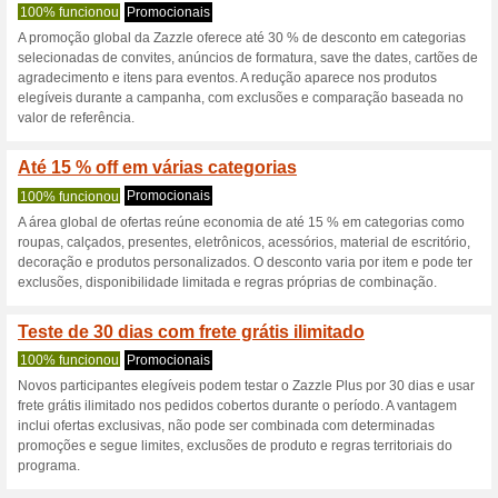
Zazzle.com.br 
3 ofertas atuais
1 oferta term
Filtro:
Votação:
Vá para
www.zazzle.com.
Receba avisos de cupons r
adicionados a esta loja..
S