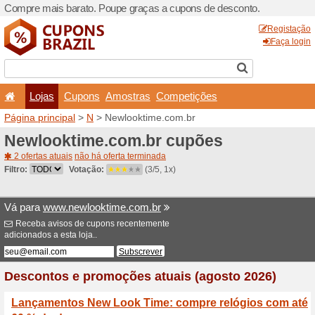
Compre mais barato. Poupe
Lojas
Cupons
Amo
Página principal
>
N
> Newl