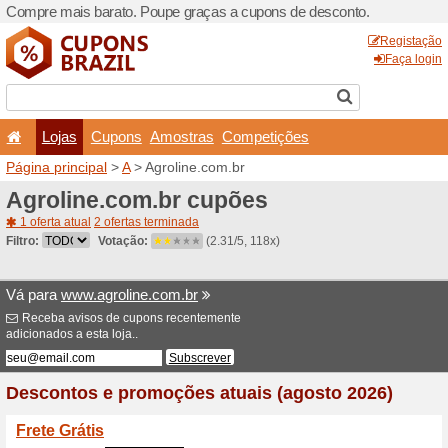
Compre mais barato. Poupe
Lojas
Cupons
Amo
Página principal
>
A
> Agrol