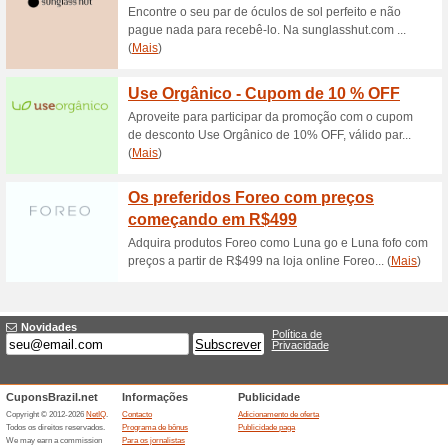
Descontos e promoç
Frete Grátis
65% funcionou
Promocionai
Nas compras acima de R$1500
Ofertas terminada... (2x)