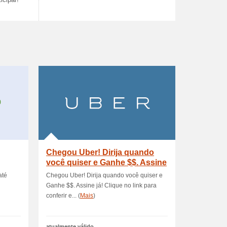
icipar!
Chegou Uber! Dirija quando
você quiser e Ganhe $$. Assine
já
até
Chegou Uber! Dirija quando você quiser e
Ganhe $$. Assine já! Clique no link para
conferir e... (
Mais
)
atualmente válido