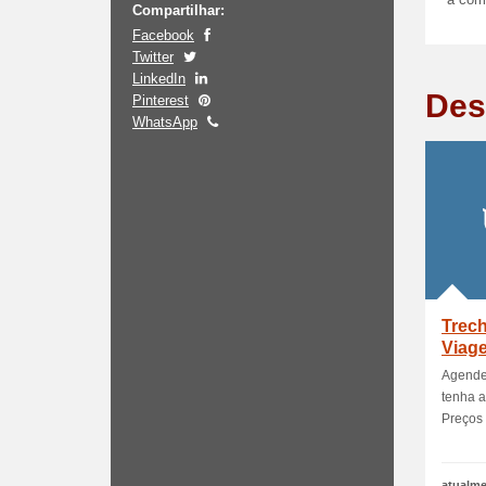
a comp
Compartilhar:
Facebook
Twitter
LinkedIn
Des
Pinterest
WhatsApp
Trec
Viag
Agende
tenha a
Preços 
atualme