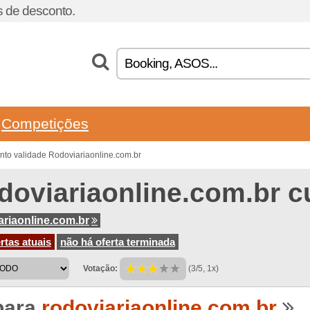
 de desconto.
Competições
to validade Rodoviariaonline.com.br
doviariaonline.com.br 
ariaonline.com.br
rtas atuais
não há oferta terminada
Votação:
(3/5, 1x)
para
rodoviariaonline.com.br