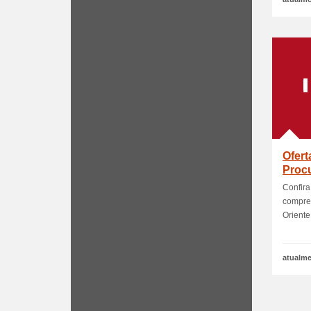
Ofert
Procu
Confira
compre 
Oriente
atualme