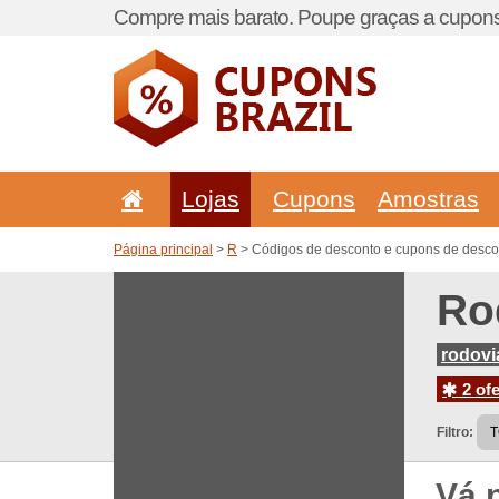
Compre mais barato. Poupe graças a cupons
Lojas
Cupons
Amostras
Página principal
>
R
> Códigos de desconto e cupons de descon
Ro
rodovi
2 ofe
Filtro:
Vá 