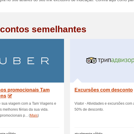
ra no site através do seu link exclusivo de indicação. Confira aqui como part
contos semelhantes
hos promocionais Tam
Excursões com desconto
ens
 sua viagem com a Tam Viagens e
Viator - Atividades e excursões com 
s melhores férias da sua vida.
50% de desconto.
promocionais p... (
Mais
)
nte válido
atualmente válido