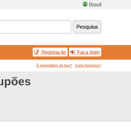
Brasil
Pesquisa
Registação
Faça login
É proprietário da loja?
Como funciona?
cupões