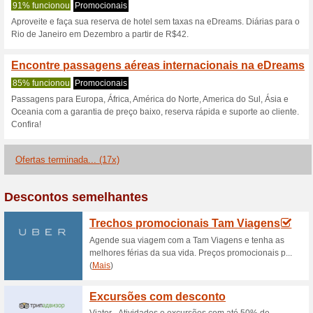
Viagens.com.br
2 ofertas atuais
17 ofertas te
Filtro:
Votação:
Vá para
viagens.com.br
Receba avisos de cupons r
adicionados a esta loja..
S