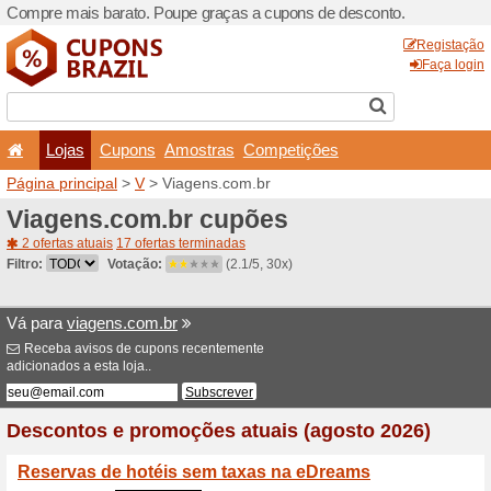
Compre mais barato. Poupe
Lojas
Cupons
Amo
Página principal
>
V
> Viag