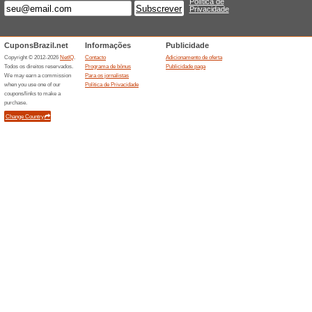
Ofertas terminada... (2x)
Descontos semelha
Trecho
Agende s
melhores 
(
Mais
)