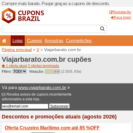
Compre mais barato. Poupe
Lojas
Cupons
Amo
Página principal
>
V
> Viaja