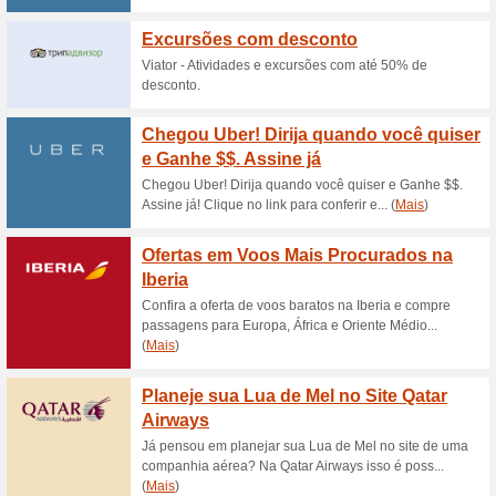
Passagens aéreas em 
de R$203
59% funcionou
Promocionai
Aproveite voos baratos da Voo
São Paulo e muito mais a part
Vôos Internacionais a
45% funcionou
Promocionai