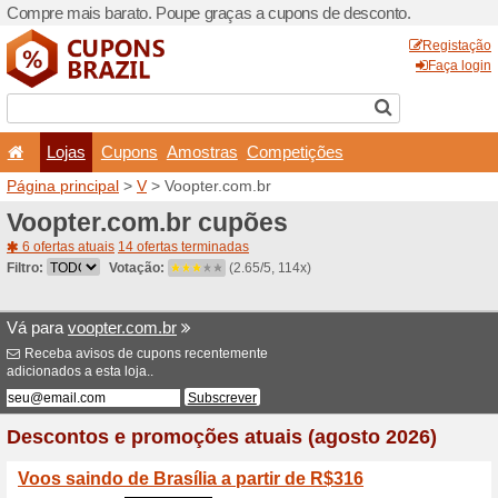
Compre mais barato. Poupe
Lojas
Cupons
Amo
Página principal
>
V
> Voop