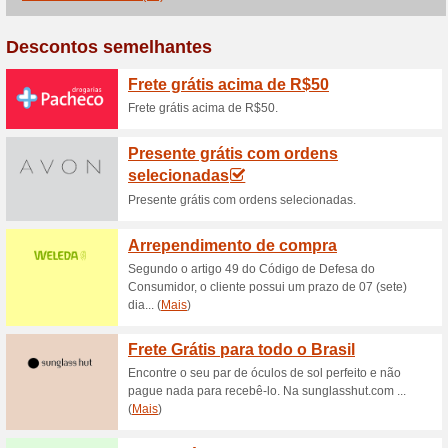
Ganhe um hidratante 
100% funcionou
Promociona
Cupom de desconto Água de C
compras da seleçãoNenhum có
Descubra o seu novo 
R$55 n