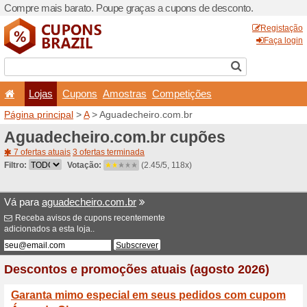
Compre mais barato. Poupe
Lojas
Cupons
Amo
Página principal
>
A
> Agua