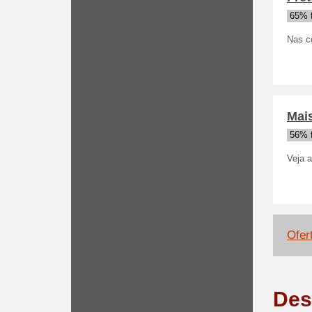
65% 
Nas c
Mai
56% 
Veja 
Ofer
Des