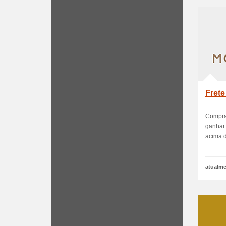
Frete
Compra
ganhar 
acima d
atualme