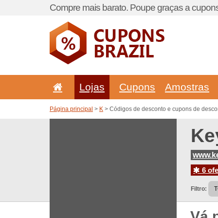
Compre mais barato. Poupe graças a cupons
Lojas
Cupons
Amostras
Página principal
>
K
> Códigos de desconto e cupons de desco
Ke
www.k
6 ofe
Filtro:
Vá 