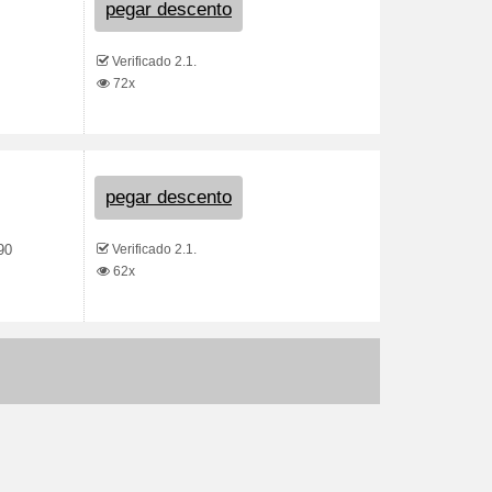
pegar descento
Verificado 2.1.
72x
pegar descento
Verificado 2.1.
90
62x