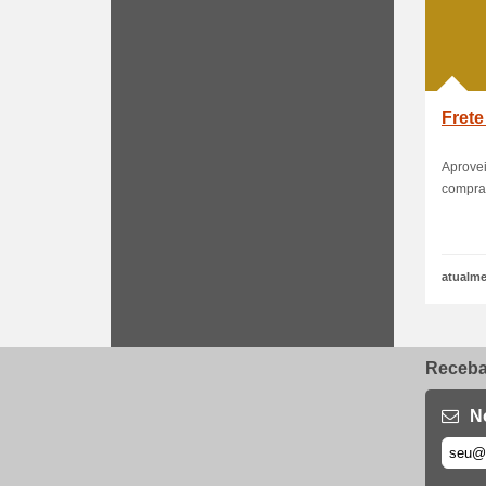
Frete
Aprovei
compras
atualme
Receba 
N