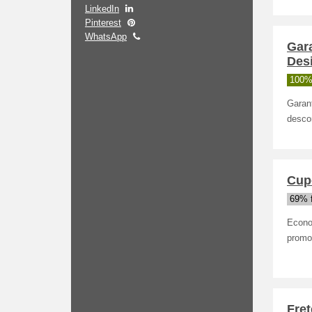
LinkedIn
Pinterest
WhatsApp
Gar
Des
100%
Garan
desco
Cup
69% 
Econo
promo
Fret