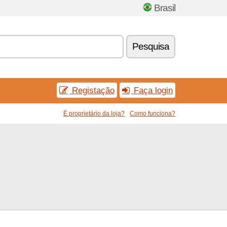
Brasil
Pesquisa
Registação
Faça login
É proprietário da loja?
Como funciona?