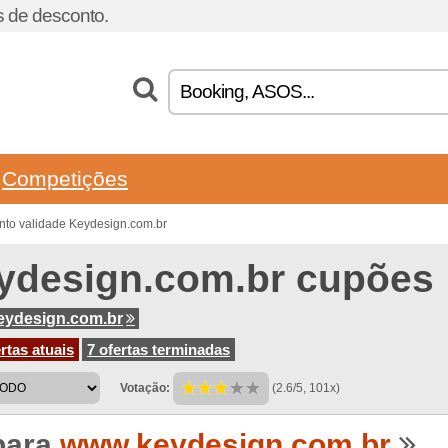
 de desconto.
Competições
nto validade Keydesign.com.br
ydesign.com.br cupões
eydesign.com.br
rtas atuais
7 ofertas terminadas
Votação:
(2.6/5, 101x)
para
www.keydesign.com.br