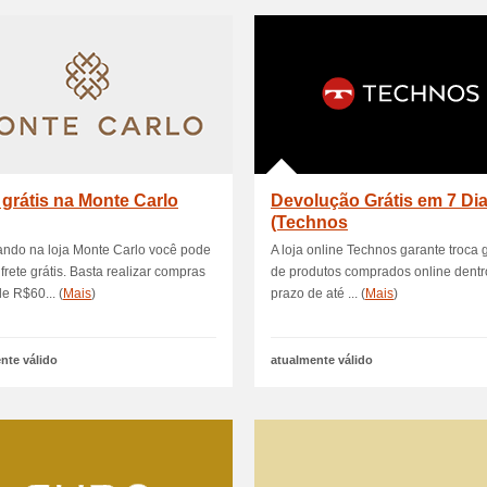
 grátis na Monte Carlo
Devolução Grátis em 7 Di
(Technos
ndo na loja Monte Carlo você pode
A loja online Technos garante troca g
frete grátis. Basta realizar compras
de produtos comprados online dentr
e R$60... (
Mais
)
prazo de até ... (
Mais
)
nte válido
atualmente válido