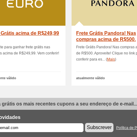
 Grátis acima de R$249,99
Frete Grátis Pandora! Nas
compras acima de R$500.
Aproveite!
te para ganhar frete grátis nas
Frete Grátis Pandora! Nas compras 
 acima de R$249,99. Vem conferir!
de R$500. Aproveite! Clique no link 
conferir para es... (
Mais
)
nte válido
atualmente válido
grátis os mais recentes cupons a seu endereço de e-mail..
ovidades
Subscrever
Política de 