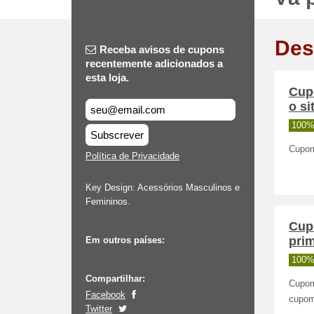
Des
Receba avisos de cupons
recentemente adicionados a
esta loja.
Cup
o si
100%
Subscrever
Cupom
Política de Privacidade
Key Design: Acessórios Masculinos e
Femininos.
Cup
prim
Em outros países:
100%
Compartilhar:
Cupom
Facebook
cupom!
Twitter