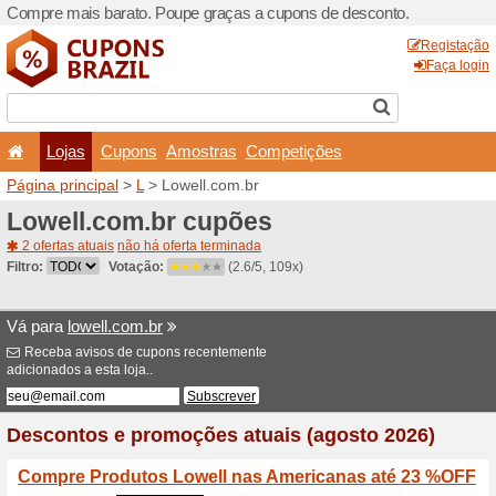
Compre mais barato. Poupe
Lojas
Cupons
Amo
Página principal
>
L
> Lowel