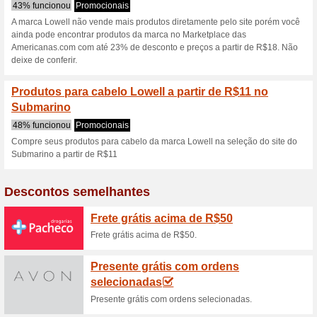
Lowell.com.br 
2 ofertas atuais
não há ofert
Filtro:
Votação:
Vá para
lowell.com.br
Receba avisos de cupons r
adicionados a esta loja..
S